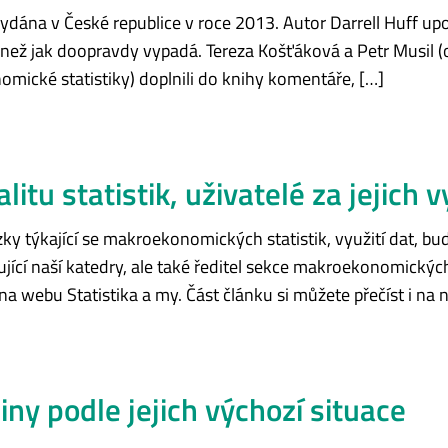
ydána v České republice v roce 2013. Autor Darrell Huff up
k než jak doopravdy vypadá. Tereza Košťáková a Petr Musil 
nomické statistiky) doplnili do knihy komentáře, […]
tu statistik, uživatelé za jejich v
ky týkající se makroekonomických statistik, využití dat, b
čující naší katedry, ale také ředitel sekce makroekonomickýc
na webu Statistika a my. Část článku si můžete přečíst i na 
diny podle jejich výchozí situace