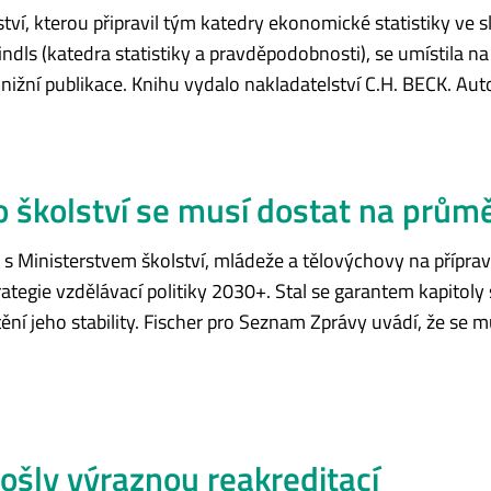
ví, kterou připravil tým katedry ekonomické statistiky ve s
indls (katedra statistiky a pravděpodobnosti), se umístila n
 knižní publikace. Knihu vydalo nakladatelství C.H. BECK. Au
o školství se musí dostat na prů
ce s Ministerstvem školství, mládeže a tělovýchovy na příp
rategie vzdělávací politiky 2030+. Stal se garantem kapitoly
í jeho stability. Fischer pro Seznam Zprávy uvádí, že se mu
ošly výraznou reakreditací