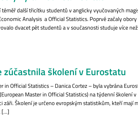
 září téměř další třicítku studentů v anglicky vyučovaných ma
nomic Analysis a Official Statistics. Poprvé začaly obory
lo dvacet pět studentů a v současnosti studuje více než 7
zúčastnila školení v Eurostatu
n Official Statistics – Danica Cortez – byla vybrána Euro
opean Master in Official Statistics) na týdenní školení 
i záři. Školení je určeno evropským statistikům, kteří maj
 […]