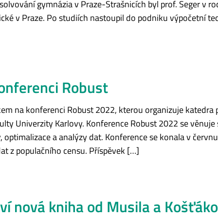
solvování gymnázia v Praze-Strašnicích byl prof. Seger v ro
ické v Praze. Po studiích nastoupil do podniku výpočetní te
onferenci Robust
vkem na konferenci Robust 2022, kterou organizuje katedra
kulty Univerzity Karlovy. Konference Robust 2022 se věnu
, optimalizace a analýzy dat. Konference se konala v červn
at z populačního censu. Příspěvek […]
oví nová kniha od Musila a Košťák