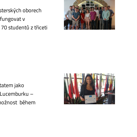
gisterských oborech
 fungovat v
0 studentů z třiceti
statem jako
v Lucemburku –
í možnost během