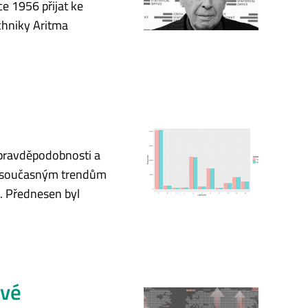
ce 1956 přijat ke
chniky Aritma
 pravděpodobnosti a
je současným trendům
u. Přednesen byl
ové