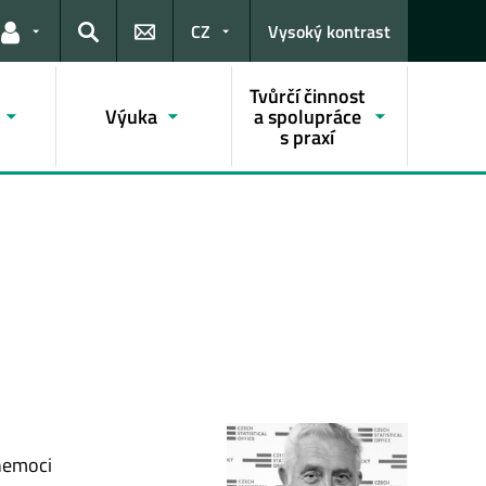
CZ
Vysoký kontrast
Odkazy pro uživatele
Hledat
Tvůrčí činnost
Výuka
a spolupráce
s praxí
 nemoci