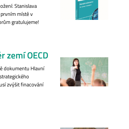
ložení: Stanislava
a prvním místě v
torům gratulujeme!
měr zemí OECD
ravě dokumentu Hlavní
 strategického
sí zvýšit finacování