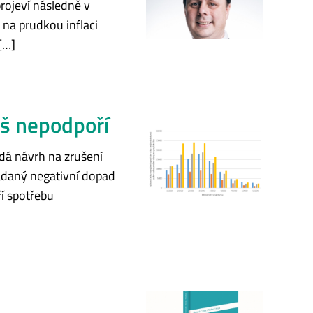
projeví následně v
na prudkou inflaci
[…]
š nepodpoří
dá návrh na zrušení
ládaný negativní dopad
ří spotřebu