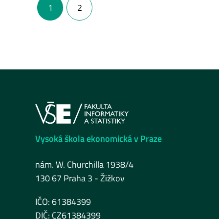
1
2
Vysoká škola ekonomická v Praze
nám. W. Churchilla 1938/4
130 67 Praha 3 - Žižkov
IČO: 61384399
DIČ: CZ61384399