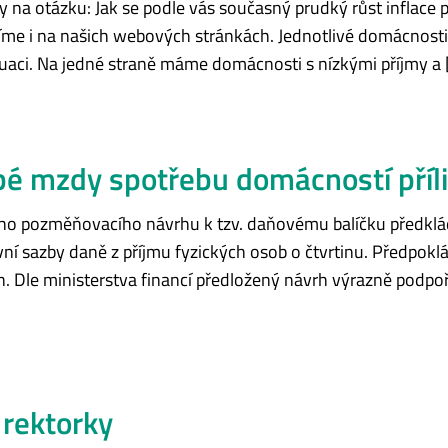
y na otázku: Jak se podle vás současný prudký růst inflace 
íme i na našich webových stránkách. Jednotlivé domácnosti 
situaci. Na jedné straně máme domácnosti s nízkými příjmy a 
é mzdy spotřebu domácností příli
ého pozměňovacího návrhu k tzv. daňovému balíčku předklá
vní sazby daně z příjmu fyzických osob o čtvrtinu. Předpok
un. Dle ministerstva financí předložený návrh výrazně podpo
 rektorky