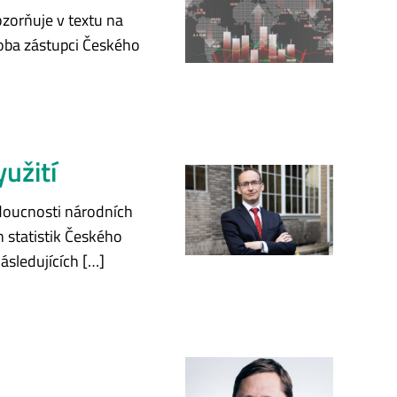
ozorňuje v textu na
(oba zástupci Českého
yužití
udoucnosti národních
h statistik Českého
následujících […]