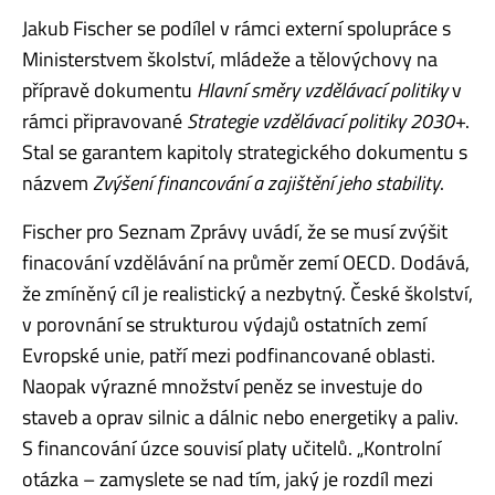
Jakub Fischer se podílel v rámci externí spolupráce s
Ministerstvem školství, mládeže a tělovýchovy na
přípravě dokumentu
Hlavní směry vzdělávací politiky
v
rámci připravované
Strategie vzdělávací politiky 2030+
.
Stal se garantem kapitoly strategického dokumentu s
názvem
Zvýšení financování a zajištění jeho stability
.
Fischer pro Seznam Zprávy uvádí, že se musí zvýšit
finacování vzdělávání na průměr zemí OECD. Dodává,
že zmíněný cíl je realistický a nezbytný. České školství,
v porovnání se strukturou výdajů ostatních zemí
Evropské unie, patří mezi podfinancované oblasti.
Naopak výrazné množství peněz se investuje do
staveb a oprav silnic a dálnic nebo energetiky a paliv.
S financování úzce souvisí platy učitelů. „Kontrolní
otázka – zamyslete se nad tím, jaký je rozdíl mezi