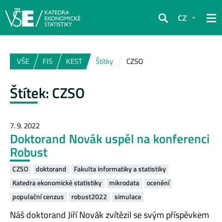
CZ
Hledat
VŠE
FIS
KEST
Štítky
CZSO
Štítek:
CZSO
7. 9. 2022
Doktorand Novák uspěl na konferenci
Robust
CZSO
doktorand
Fakulta informatiky a statistiky
Katedra ekonomické statistiky
mikrodata
ocenění
populační cenzus
robust2022
simulace
Náš doktorand Jiří Novák zvítězil se svým příspěvkem